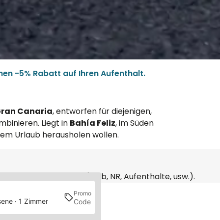
hen -5% Rabatt auf Ihren Aufenthalt.
 Gran Canaria
, entworfen für diejenigen,
binieren. Liegt in
Bahía Feliz
, im Süden
ihrem Urlaub herausholen wollen.
en anderen Rabatten (Club, NR, Aufenthalte, usw.).
Promo
Suchen
ene · 1 Zimmer