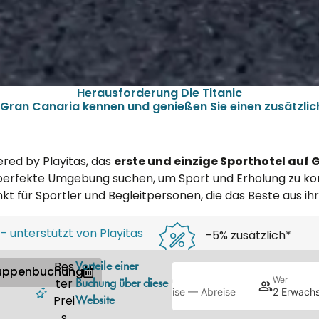
Herausforderung Die Titanic
 Gran Canaria kennen und genießen Sie einen zusätzlic
ered by Playitas, das
erste und einzige Sporthotel auf
e perfekte Umgebung suchen, um Sport und Erholung zu kom
punkt für Sportler und Begleitpersonen, die das Beste aus 
 - unterstützt von Playitas
-5% zusätzlich*
kombinierbar mit all
Bes
Vorteile einer
rung
uppenbuchung
Wann
Wer
ter
Buchung über diese
Anreise — Abreise
2 Erwachs
Promo
Prei
Website
Suchen
s