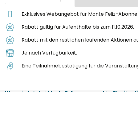
Exklusives Webangebot für Monte Feliz-Abonnent
Rabatt gültig für Aufenthalte bis zum 11.10.2026.
Rabatt mit den restlichen laufenden Aktionen a
Je nach Verfügbarkeit.
Eine Teilnahmebestätigung für die Veranstaltu
Was wirst du bei Monte Feliz - powered by Playitas 
Eine Umgebung, die auf Leistung ausgelegt ist: Sport
Erholungszonen und Trainingsflächen im Freien.
Breite und funktionale Studien mit ausgestatteter K
Annehmlichkeiten.
Erstklassige Lage am Meer, perfekt für die Kombina