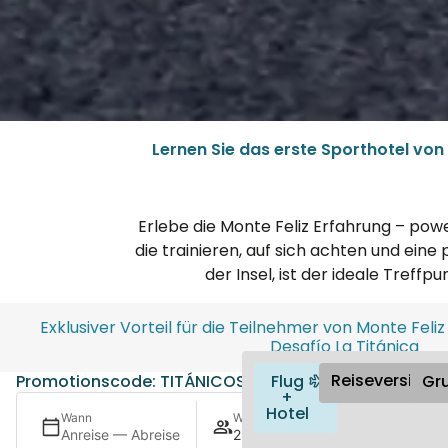
Lernen Sie das erste Sporthotel von
Erlebe die Monte Feliz Erfahrung – pow
die trainieren, auf sich achten und ein
der Insel, ist der ideale Treff
Exklusiver Vorteil für die Teilnehmer von Monte Feliz
Desafío La Titánica
Reiseversiche
Promotionscode: TITÁNICOS
Flug
Gr
+
Hotel
Wann
Wer
Anreise — Abreise
2 Erwachsene · 1 Zimmer