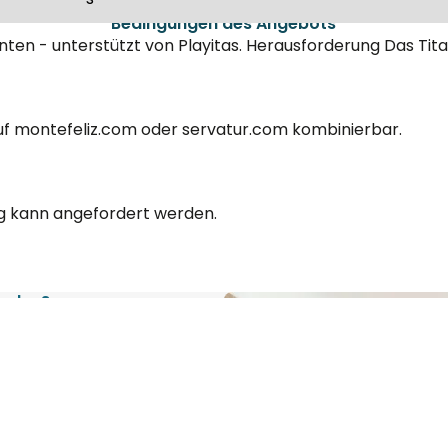
Bedingungen des Angebots
en - unterstützt von Playitas. Herausforderung Das Tita
uf montefeliz.com oder servatur.com kombinierbar.
ng kann angefordert werden.
finden?
anlagen,
üche und allen
tion von Sport und