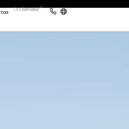
Español
rtas