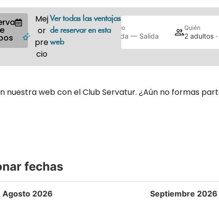
Mej
Ver todas las ventajas
erva
Cuándo
Quién
e
or
de reservar en esta
Entrada — Salida
2 adultos ·
pos
pre
web
cio
n nuestra web con el Club Servatur. ¿Aún no formas parte
onar fechas
Agosto 2026
Septiembre 2026
Mié
Jue
Vie
Sáb
Dom
Lun
Mar
Mié
Jue
Vie