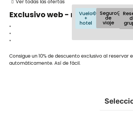
Ver todas las ofertas
Exclusivo web - mejor precio
Seguro
Vuelo
Res
de
+
d
viaje
hotel
gru
Consigue un 10% de descuento exclusivo al reservar e
automáticamente. Así de fácil.
Selecci
Lun
Mar