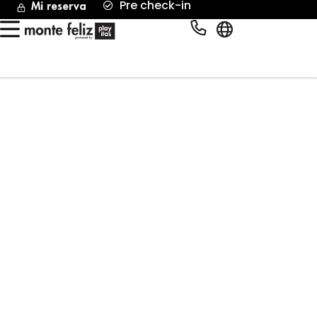
Pre check-in
Mi reserva
Rinde al máximo,
Español
recupérate al
instante